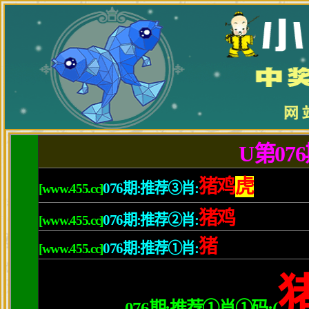
首页
港台
内地
欧美
日韩
电视
音乐
综艺
万象
奇闻
热点
事件
服
潮流服饰
美容护肤
减肥健身
发
当前位置:
小鱼儿玄机2站
>
女性时尚
>
减肥健身
>
正文
减肚子最有效的7大方法 瞬
2013-01-31 来源：
未知
责任编辑：娱乐 点击:
次